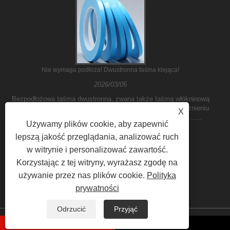
Nie wymaga podłoża! Dwustronna taśma klejąca!
2026/03/05
Bezpodłożowa taśma dwustronna, zwana także taśmą włókninową
lub taśmą bez podkładu, to specjalny rodzaj taśmy. W odróżnieniu
X
od tradycyjnych taśm nie posiada podłoża; zamiast tego ......
Używamy plików cookie, aby zapewnić
lepszą jakość przeglądania, analizować ruch
w witrynie i personalizować zawartość.
Korzystając z tej witryny, wyrażasz zgodę na
używanie przez nas plików cookie.
Polityka
prywatności
Odrzucić
Przyjąć