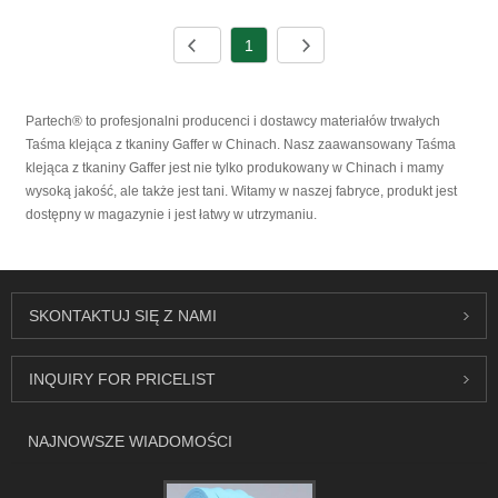
1
Partech® to profesjonalni producenci i dostawcy materiałów trwałych
Taśma klejąca z tkaniny Gaffer w Chinach. Nasz zaawansowany Taśma
klejąca z tkaniny Gaffer jest nie tylko produkowany w Chinach i mamy
wysoką jakość, ale także jest tani. Witamy w naszej fabryce, produkt jest
dostępny w magazynie i jest łatwy w utrzymaniu.
SKONTAKTUJ SIĘ Z NAMI
INQUIRY FOR PRICELIST
NAJNOWSZE WIADOMOŚCI