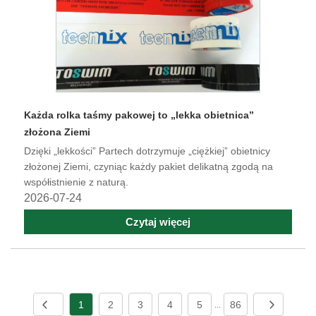
Każda rolka taśmy pakowej to „lekka obietnica”
złożona Ziemi
Dzięki „lekkości” Partech dotrzymuje „ciężkiej” obietnicy
złożonej Ziemi, czyniąc każdy pakiet delikatną zgodą na
współistnienie z naturą.
2026-07-24
Czytaj więcej
1
2
3
4
5
86
...