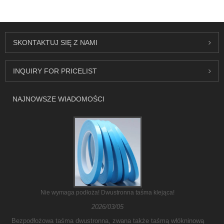
SKONTAKTUJ SIĘ Z NAMI
INQUIRY FOR PRICELIST
NAJNOWSZE WIADOMOŚCI
Nie wymaga podłoża! Dwustronna taśma klejąca!
2026/03/05
Bezpodłożowa taśma dwustronna, zwana także taśmą włókninową