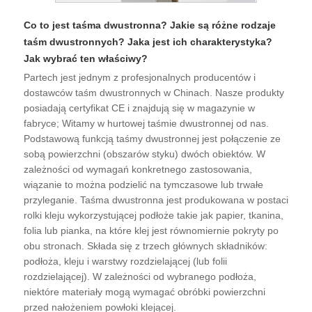
Co to jest taśma dwustronna? Jakie są różne rodzaje
taśm dwustronnych? Jaka jest ich charakterystyka?
Jak wybrać ten właściwy?
Partech jest jednym z profesjonalnych producentów i
dostawców taśm dwustronnych w Chinach. Nasze produkty
posiadają certyfikat CE i znajdują się w magazynie w
fabryce; Witamy w hurtowej taśmie dwustronnej od nas.
Podstawową funkcją taśmy dwustronnej jest połączenie ze
sobą powierzchni (obszarów styku) dwóch obiektów. W
zależności od wymagań konkretnego zastosowania,
wiązanie to można podzielić na tymczasowe lub trwałe
przyleganie. Taśma dwustronna jest produkowana w postaci
rolki kleju wykorzystującej podłoże takie jak papier, tkanina,
folia lub pianka, na które klej jest równomiernie pokryty po
obu stronach. Składa się z trzech głównych składników:
podłoża, kleju i warstwy rozdzielającej (lub folii
rozdzielającej). W zależności od wybranego podłoża,
niektóre materiały mogą wymagać obróbki powierzchni
przed nałożeniem powłoki klejącej.