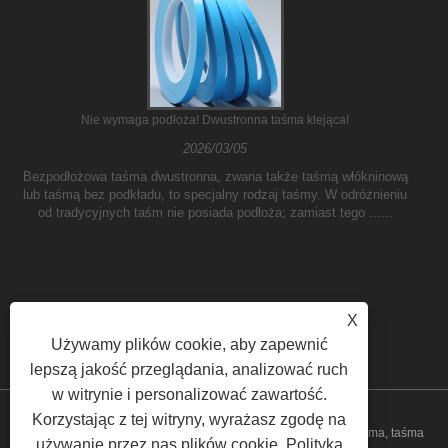
Nie wymaga podłoża! Dwustronna taśma klejąca!
2026/03/05
Bezpodłożowa taśma dwustronna, zwana także taśmą włókninową
lub taśmą bez podkładu, to specjalny rodzaj taśmy. W odróżnieniu
od tradycyjnych taśm nie posiada podłoża; zamiast tego ......
X
Używamy plików cookie, aby zapewnić
lepszą jakość przeglądania, analizować ruch
w witrynie i personalizować zawartość.
Korzystając z tej witryny, wyrażasz zgodę na
Copyright © 2023 Yilane (Shanghai) Industrial Co Ltd - PVC taśma, taśma
używanie przez nas plików cookie.
Polityka