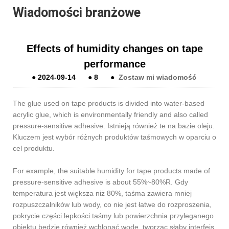
Wiadomości branżowe
Effects of humidity changes on tape
performance
●
2024-09-14
●
8
●
Zostaw mi wiadomość
The glue used on tape products is divided into water-based
acrylic glue, which is environmentally friendly and also called
pressure-sensitive adhesive. Istnieją również te na bazie oleju.
Kluczem jest wybór różnych produktów taśmowych w oparciu o
cel produktu.
For example, the suitable humidity for tape products made of
pressure-sensitive adhesive is about 55%~80%R. Gdy
temperatura jest większa niż 80%, taśma zawiera mniej
rozpuszczalników lub wody, co nie jest łatwe do rozproszenia,
pokrycie części lepkości taśmy lub powierzchnia przyleganego
obiektu będzie również wchłonąć wodę, tworząc słaby interfejs.