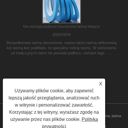
Nie wymaga podłoża! Dwustronna taśma klejąca!
2026/03/05
Bezpodłożowa taśma dwustronna, zwana także taśmą włókninową
lub taśmą bez podkładu, to specjalny rodzaj taśmy. W odróżnieniu
od tradycyjnych taśm nie posiada podłoża; zamiast tego ......
X
Używamy plików cookie, aby zapewnić
lepszą jakość przeglądania, analizować ruch
w witrynie i personalizować zawartość.
Korzystając z tej witryny, wyrażasz zgodę na
Copyright © 2023 Yilane (Shanghai) Industrial Co Ltd - PVC taśma, taśma
używanie przez nas plików cookie.
Polityka
prywatności
klejącą, taśma pakująca - Wszelkie prawa zastrzeżone