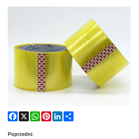
Facebook
X
WhatsApp
Pinterest
LinkedIn
Share
Poprzedni: