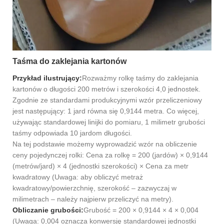
Taśma do zaklejania kartonów
Przykład ilustrujący:
Rozważmy rolkę taśmy do zaklejania
kartonów o długości 200 metrów i szerokości 4,0 jednostek.
Zgodnie ze standardami produkcyjnymi wzór przeliczeniowy
jest następujący: 1 jard równa się 0,9144 metra. Co więcej,
używając standardowej linijki do pomiaru, 1 milimetr grubości
taśmy odpowiada 10 jardom długości.
Na tej podstawie możemy wyprowadzić wzór na obliczenie
ceny pojedynczej rolki: Cena za rolkę = 200 (jardów) × 0,9144
(metrów/jard) × 4 (jednostki szerokości) × Cena za metr
kwadratowy (Uwaga: aby obliczyć metraż
kwadratowy/powierzchnię, szerokość – zazwyczaj w
milimetrach – należy najpierw przeliczyć na metry).
Obliczanie grubości:
Grubość = 200 × 0,9144 × 4 × 0,004
(Uwaga: 0,004 oznacza konwersję standardowej jednostki