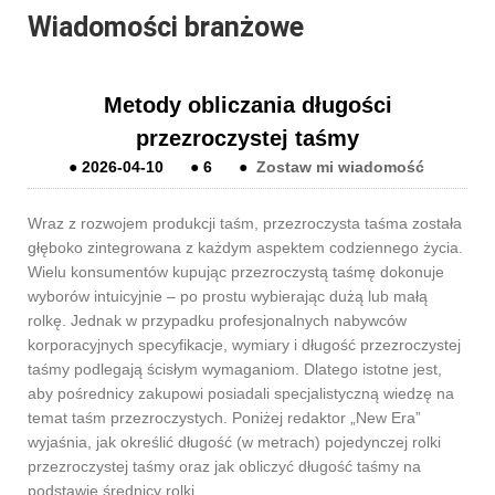
Wiadomości branżowe
Metody obliczania długości
przezroczystej taśmy
●
2026-04-10
●
6
●
Zostaw mi wiadomość
Wraz z rozwojem produkcji taśm, przezroczysta taśma została
głęboko zintegrowana z każdym aspektem codziennego życia.
Wielu konsumentów kupując przezroczystą taśmę dokonuje
wyborów intuicyjnie – po prostu wybierając dużą lub małą
rolkę. Jednak w przypadku profesjonalnych nabywców
korporacyjnych specyfikacje, wymiary i długość przezroczystej
taśmy podlegają ścisłym wymaganiom. Dlatego istotne jest,
aby pośrednicy zakupowi posiadali specjalistyczną wiedzę na
temat taśm przezroczystych. Poniżej redaktor „New Era”
wyjaśnia, jak określić długość (w metrach) pojedynczej rolki
przezroczystej taśmy oraz jak obliczyć długość taśmy na
podstawie średnicy rolki.