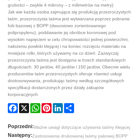
grubości – zwykle 4 mikrony – z milimetrów na metry).
Jak wie każda osoba zajmująca się produkcją przezroczystych
taśm, przezroczysta taśma jest wytwarzana poprzez pobranie
folii bazowej z BOPP (dwuosiowo zorientowanego
polipropylenu), poddawanie jej obróbce koronowej pod
wysokim napięciem w celu chropowatości jednej powierzchni,
nałożeniu powłoki klejącej i na koniec rozcięciu materiału na
mniejsze rolki, których używamy na co dzień. Zazwyczaj
przezroczysta taśma jest dostępna w trzech standardowych
długościach: 30 jardów, 40 jardów i 150 jardów. Obecnie wielu
producentów taśm przezroczystych oferuje również usługi
dostosowywania, produkując taśmy według szczegółowych
specyfikacji dostarczonych przez działy zakupów
korporacyjnych.
Facebook
X
WhatsApp
Pinterest
LinkedIn
Share
Poprzedni:
Ważne uwagi dotyczące używania taśmy klejącej
Następny:
Zastosowania drukowanej taśmy pakowej BOPP